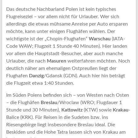
Das deutsche Nachbarland Polen ist kein typisches
Flugreiseziel – vor allem nicht für Urlauber. Wer sich
allerdings die etwas mühsame Anreise per Auto ersparen
möchte, kann unter einigen Flughäfen wählen. Der
wichtigste ist der „Chopin-Flughafen“
Warschau
(IATA-
Code WAW; Flugzeit 1 Stunde 40 Minuten). Hier landen
vor allem die Hauptstadt-Besucher, aber auch manche
Urlauber, die nach
Masuren
weiterfahren möchten. Noch
deutlich näher am ehemaligen Ostpreußen liegt der
Flughafen
Danzig
/Gdansk (GDN). Auch hier hin beträgt
die Flugzeit etwa 1:40 Stunden.
Im Süden Polens befinden sich – von Westen nach Osten
– die Flughäfen
Breslau
/Wroclaw (WRO; Flugdauer 1
Stunde und 30 Minuten),
Kattowitz
(KTW) sowie
Krakau
-
Balice (KRK). Für Reisen in die Sudeten bzw. ins
Riesengebirge liegt insbesondere Breslau ideal. Die
Beskiden und die Hohe Tatra lassen sich von Krakau am