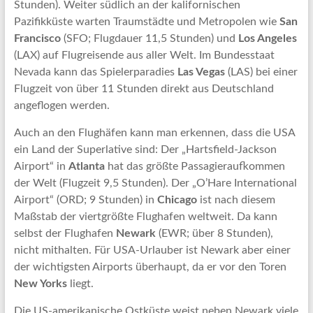
Stunden). Weiter südlich an der kalifornischen
Pazifikküste warten Traumstädte und Metropolen wie
San
Francisco
(SFO; Flugdauer 11,5 Stunden) und
Los Angeles
(LAX) auf Flugreisende aus aller Welt. Im Bundesstaat
Nevada kann das Spielerparadies
Las Vegas
(LAS) bei einer
Flugzeit von über 11 Stunden direkt aus Deutschland
angeflogen werden.
Auch an den Flughäfen kann man erkennen, dass die USA
ein Land der Superlative sind: Der „Hartsfield-Jackson
Airport“ in
Atlanta
hat das größte Passagieraufkommen
der Welt (Flugzeit 9,5 Stunden). Der „O’Hare International
Airport“ (ORD; 9 Stunden) in
Chicago
ist nach diesem
Maßstab der viertgrößte Flughafen weltweit. Da kann
selbst der Flughafen
Newark
(EWR; über 8 Stunden),
nicht mithalten. Für USA-Urlauber ist Newark aber einer
der wichtigsten Airports überhaupt, da er vor den Toren
New Yorks
liegt.
Die US-amerikanische Ostküste weist neben Newark viele